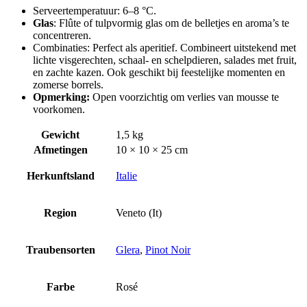
Serveertemperatuur: 6–8 °C.
Glas
: Flûte of tulpvormig glas om de belletjes en aroma’s te
concentreren.
Combinaties: Perfect als aperitief. Combineert uitstekend met
lichte visgerechten, schaal- en schelpdieren, salades met fruit,
en zachte kazen. Ook geschikt bij feestelijke momenten en
zomerse borrels.
Opmerking:
Open voorzichtig om verlies van mousse te
voorkomen.
Gewicht
1,5 kg
Afmetingen
10 × 10 × 25 cm
Herkunftsland
Italie
Region
Veneto (It)
Traubensorten
Glera
,
Pinot Noir
Farbe
Rosé