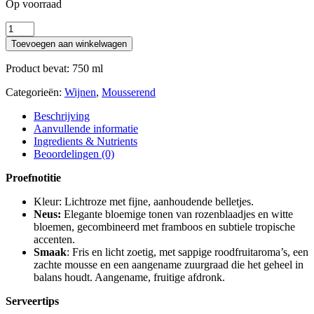
Op voorraad
Savian
Prosecco
Toevoegen aan winkelwagen
Rosato
Spumante
Product bevat: 750
ml
Extra
Dry
Categorieën:
Wijnen
,
Mousserend
Organic
0,75L
Beschrijving
aantal
Aanvullende informatie
Ingredients & Nutrients
Beoordelingen (0)
Proefnotitie
Kleur: Lichtroze met fijne, aanhoudende belletjes.
Neus:
Elegante bloemige tonen van rozenblaadjes en witte
bloemen, gecombineerd met framboos en subtiele tropische
accenten.
Smaak
: Fris en licht zoetig, met sappige roodfruitaroma’s, een
zachte mousse en een aangename zuurgraad die het geheel in
balans houdt. Aangename, fruitige afdronk.
Serveertips