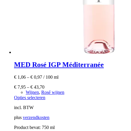
MED Rosé IGP Méditerranée
€
1,06
–
€
0,97
/
100
ml
€
7,95
–
€
43,70
Wijnen
,
Rosé wijnen
Dit
Opties selecteren
product
incl. BTW
heeft
meerdere
plus
verzendkosten
variaties.
Deze
Product bevat: 750
ml
optie