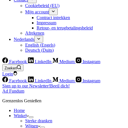
Cookiebeleid (EU)
Mijn account
Contract intrekken
Impressum
Retour- en terugbetalingsbeleid
Afrekenen
Nederlands
English
(
Engels
)
Deutsch
(
Duits
)
Facebook
LinkedIn
Medium
Instagram
Zoeken
Login
Facebook
LinkedIn
Medium
Instagram
Sign up to our Newsletter!
Beeil dich!
Ad Fundum
Grenzenlos Genießen
Home
Winkel
Sterke dranken
Wijnen