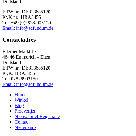
Duitsland
BTW nr.: DE813685120
KvK nr.: HRA3455
Tel: +49 (0)2828-903150
Email: info@adfundum.de
Contactadres
Elterner Markt 13
46446 Emmerich – Elten
Duitsland
BTW nr.: DE813685120
KvK: HRA3455
Tel: 02828903150
Email: info@adfundum.de
Home
Winkel
Blog
Proeverijen
Nieuwsbrief Registratie
Contact
Nederlands