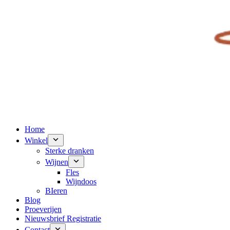
Home
Winkel
Sterke dranken
Wijnen
Fles
Wijndoos
BIeren
Blog
Proeverijen
Nieuwsbrief Registratie
Contact