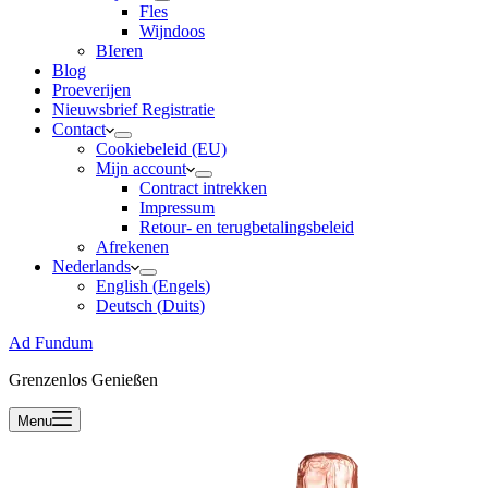
Fles
Wijndoos
BIeren
Blog
Proeverijen
Nieuwsbrief Registratie
Contact
Cookiebeleid (EU)
Mijn account
Contract intrekken
Impressum
Retour- en terugbetalingsbeleid
Afrekenen
Nederlands
English
(
Engels
)
Deutsch
(
Duits
)
Ad Fundum
Grenzenlos Genießen
Menu