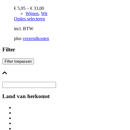
€
5,95
–
€
33,00
Wijnen
,
Wit
Dit
Opties selecteren
product
incl. BTW
heeft
meerdere
plus
verzendkosten
variaties.
Deze
Filter
optie
kan
gekozen
Filter toepassen
worden
op
de
productpagina
Land van herkomst